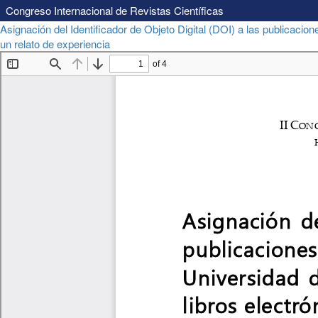
Congreso Internacional de Revistas Científicas
Volver
Asignación del Identificador de Objeto Digital (DOI) a las publicacion
a
Descargar
un relato de experiencia
Descargar
los
PDF
detalles
del
artículo