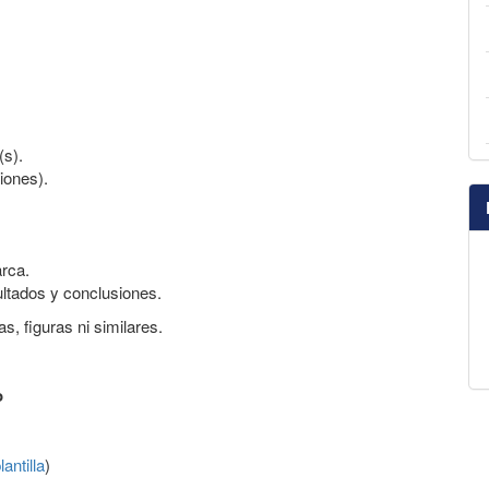
(s).
ciones).
rca.
ultados y conclusiones.
as, figuras ni similares.
o
antilla
)