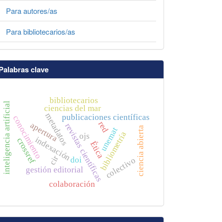
Para autores/as
Para bibliotecarios/as
Palabras clave
bibliotecarios
inteligencia artificial
ciencias del mar
metadatos
publicaciones científicas
conocimiento
red
apertura
revistas científicas
ciencia abierta
unemat
bibliometría
ojs
indexación
crossref
Ética
cir
doi
colectivo
gestión editorial
colaboración