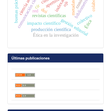
comunicación científica
ciencia abierta
indexación
buenas prácticas
apertura
bibliometría
metadatos
ojs
cir
doi
red
colectivo
revistas científicas
gestión editorial
Ética
impacto científico
producción científica
Ética en la investigación
Últimas publicaciones