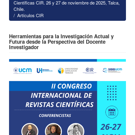
Científicas CIR. 26 y 27 de noviembre de 2025, Talca,
Chile.
Artículos CIR
Herramientas para la Investigación Actual y
Futura desde la Perspectiva del Docente
Investigador
Barra
lateral
del
artículo