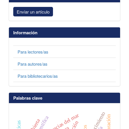
Enviar un artículo
Información
Para lectores/as
Para autores/as
Para bibliotecarios/as
Palabras clave
conocimiento
ciencias del mar
colaboración