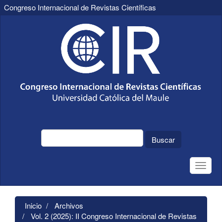
Congreso Internacional de Revistas Científicas
Navegación
principal
Contenido
principal
Barra
lateral
Buscar
Toggle
naviga
Inicio
Archivos
Vol. 2 (2025): II Congreso Internacional de Revistas